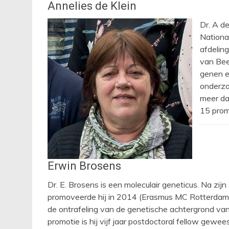
Annelies de Klein
Dr. A d
Nationa
afdelin
van Bee
genen e
onderzoe
meer da
15 prom
Erwin Brosens
Dr. E. Brosens is een moleculair geneticus. Na z
promoveerde hij in 2014 (Erasmus MC Rotterdam, a
de ontrafeling van de genetische achtergrond van
promotie is hij vijf jaar postdoctoral fellow gew