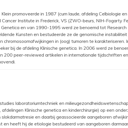
e Klein promoveerde in 1987 (cum laude, afdeling Celbiologie en
l Cancer Institute in Frederick, VS (ZWO-beurs, NIH-Fogarty Fe
g Genetica en van 1990-1995 werd ze benoemd tot Research F
ldende Kunsten en bestudeerde ze de genomische instabiliteit 
n chromosoomafwijkingen in (oog) tumoren te karakteriseren. I
ker bij de afdeling Klinische genetica. In 2006 werd ze benoemd
n 200 peer-reviewed artikelen in internationale tijdschriften
ovendi.
ijn studies laboratoriumtechniek en milieugezondheidswetenscha
fdelingen Klinische genetica en kinderchirurgie) op een onde
 slokdarmatresie en daarbij geassocieerde aangeboren afwijkin
eest en heeft hij de etiologie bestudeerd van aangeboren darma