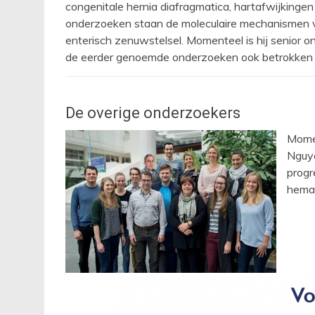
congenitale hernia diafragmatica, hartafwijkingen
onderzoeken staan de moleculaire mechanismen va
enterisch zenuwstelsel. Momenteel is hij senior on
de eerder genoemde onderzoeken ook betrokken b
De overige onderzoekers
Momen
Nguye
progr
heman